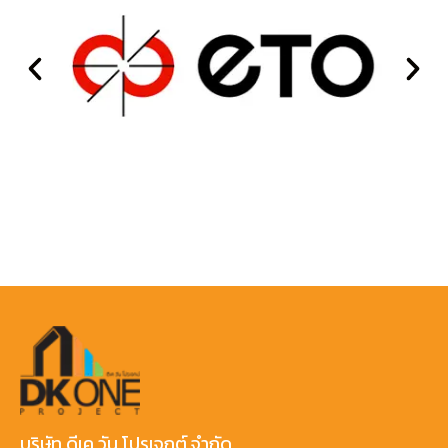
บริษัท ดีเค วัน โปรเจกต์ จำกัด