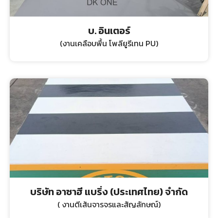
บ. อินเตอร์
(งานเคลือบพื้น โพลียูรีเทน PU)
บริษัท อาซาฮี แบริ่ง (ประเทศไทย) จำกัด
( งานตีเส้นจารจรและสัญลักษณ์)